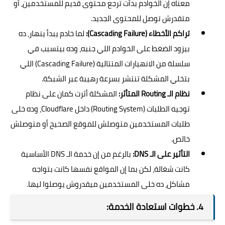
معناه إن الخوادم بدأت ترجع محتوى قديم للمستخدمين، أو
متقدرش توصل للمحتوى الجديد.
تراكم الأخطاء (Cascading Failure):
لما خادم يبدأ ينهار، ده
بيزود الضغط على الخوادم اللي جنبه، وده بيتسبب في
سلسلة من الانهيارات المتتالية (Cascading Failure) اللي
بتخلي المشكلة تنتشر بسرعة رهيبة عبر الشبكة.
نظام الـ Routing المتأثر:
المشكلة أثرت كمان على نظام
توجيه الطلبات (Routing System) داخل Cloudflare، وده خلى
طلبات المستخدمين متوصلش للموقع الصحيح أو متوصلش
خالص.
التأثير على الـ DNS:
بالرغم من إن خدمة الـ DNS الأساسية
كانت شغالة، لكن بما إن المواقع نفسها كانت بتواجه
مشاكل، ده خلى المستخدمين ميقدروش يوصلوا ليها.
4. خطوات استعادة الخدمة: