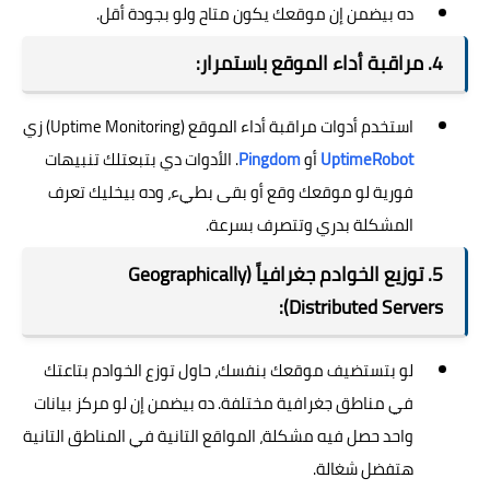
ده بيضمن إن موقعك يكون متاح ولو بجودة أقل.
4. مراقبة أداء الموقع باستمرار:
استخدم أدوات مراقبة أداء الموقع (Uptime Monitoring) زي
UptimeRobot
أو
Pingdom
. الأدوات دي بتبعتلك تنبيهات
فورية لو موقعك وقع أو بقى بطيء، وده بيخليك تعرف
المشكلة بدري وتتصرف بسرعة.
5. توزيع الخوادم جغرافياً (Geographically
Distributed Servers):
لو بتستضيف موقعك بنفسك، حاول توزع الخوادم بتاعتك
في مناطق جغرافية مختلفة. ده بيضمن إن لو مركز بيانات
واحد حصل فيه مشكلة، المواقع التانية في المناطق التانية
هتفضل شغالة.