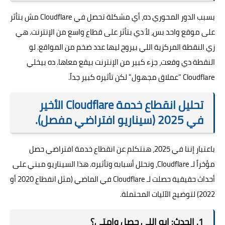
بسبب الدور المحوري ده، أي مشكلة تحصل في Cloudflare مش بتأثر
على موقع واحد بس، لأ دي بتأثر على قطاع واسع من الإنترنت. هي
زي النقطة المركزية اللي بيروح ليها عدد ضخم من المواقع. لو
النقطة دي وقعت، جزء كبير من الإنترنت بيقع معاها. ده بيخلي
Cloudflare "عملاق مجهول" لكن تأثيره كبير جداً.
تحليل انقطاع خدمة Cloudflare الأخير
في 2025 (سيناريو افتراضي مفصل).
باعتبار إننا في 2025، هنتكلم عن انقطاع خدمة افتراضي حصل
مؤخراً لـ Cloudflare، ونحلل أسبابه وتأثيره. هذا السيناريو مبني على
أحداث حقيقية حصلت لـ Cloudflare في الماضي (مثل انقطاع 2020 أو
2022) لتوضيح الآليات المحتملة.
1. الحدث: إيه اللي حصل وإمتى؟