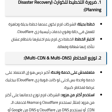
1. ضرورة التخطيط للكوارث (Disaster Recovery
Planning):
خطط بديلة:
الشركات لازم تكون عندها خطط بديلة وجاهزة
للعمل في حالة وقوع خدمات رئيسية زي Cloudflare.
اختبار الخطط:
الخطط دي لازم يتم اختبارها بانتظام عشان
نتأكد إنها شغالة وفعالة.
2. توزيع المخاطر (Multi-CDN & Multi-DNS):
متعتمدش على خدمة واحدة:
أكبر درس هو إن الاعتماد على
خدمة واحدة بس (حتى لو كانت قوية زي Cloudflare) بيخليك
عرضة لمخاطر كبيرة.
استخدم أكتر من مزود:
الشركات لازم توزع خدماتها على أكتر
من مزود (مثلاً، تستخدم Cloudflare و Akamai لخدمات الـ
CDN، أو تستخدم DNS من Cloudflare و DNS من Google أو