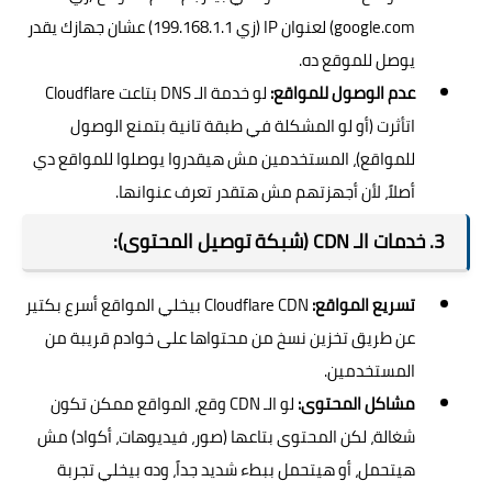
google.com) لعنوان IP (زي 199.168.1.1) عشان جهازك يقدر
يوصل للموقع ده.
عدم الوصول للمواقع:
لو خدمة الـ DNS بتاعت Cloudflare
اتأثرت (أو لو المشكلة في طبقة تانية بتمنع الوصول
للمواقع)، المستخدمين مش هيقدروا يوصلوا للمواقع دي
أصلاً، لأن أجهزتهم مش هتقدر تعرف عنوانها.
3. خدمات الـ CDN (شبكة توصيل المحتوى):
تسريع المواقع:
Cloudflare CDN بيخلي المواقع أسرع بكتير
عن طريق تخزين نسخ من محتواها على خوادم قريبة من
المستخدمين.
مشاكل المحتوى:
لو الـ CDN وقع، المواقع ممكن تكون
شغالة، لكن المحتوى بتاعها (صور، فيديوهات، أكواد) مش
هيتحمل، أو هيتحمل ببطء شديد جداً، وده بيخلي تجربة