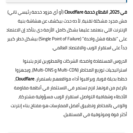
في 2025، انقطاع خدمة Cloudflare
(أو أي مزود خدمة رئيسي تاني)
مش مجرد مشكلة تقنية، لأ ده حدث بيكشف عن هشاشة بنية
الإنترنت اللي بنعتمد عليها بشكل كامل. الأزمة دي بتأكد إن الاعتماد
على "نقطة فشل واحدة" (Single Point of Failure) بيشكل خطر كبير
جداً على استقرار الويب والاقتصاد العالمي.
الدروس المستفادة واضحة: الشركات والمطورين لازم يتبنوا
استراتيجيات توزيع المخاطر (Multi-CDN و Multi-DNS)، ويجهزوا
خطط بديلة قوية، ويراقبوا أداء مواقعهم باستمرار.
Cloudflare
،
بالرغم من قوتها، لازم تستمر في الاستثمار في أنظمة مقاومة
الأخطاء وشفافية التواصل. استقرار الويب مسؤولية مشتركة،
والوعي بالمخاطر وتطبيق أفضل الممارسات هو مفتاح بناء إنترنت
أكثر قوة وموثوقية في المستقبل.