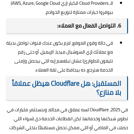
الـ Cloud Providers الكبار (زي AWS, Azure, Google Cloud)
بيوفروا خيارات ممتازة لتوزيع الخوادم.
6. التواصل الفعال مع العملاء:
في حالة وقوع الموقع، لازم يكون عندك قنوات تواصل بديلة
مع عملائك (زي السوشيال ميديا، الإيميل، أو حتى رقم
تليفون للطوارئ) عشان تبلغهم إيه اللي بيحصل وإمتى
الخدمة هترجع. ده بيحافظ على ثقة العملاء.
المستقبل: هل Cloudflare هيظل عملاقاً
بلا منازع؟
في 2025، Cloudflare لسه عملاق في مجاله، وبتستثمر مليارات في
تطوير شبكتها وخدماتها. لكن انقطاعات الخدمة دي (سواء اللي
حصلت في الماضي أو اللي ممكن تحصل مستقبلاً) بتخلي الشركات