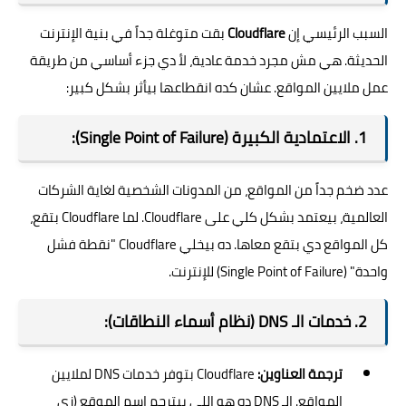
السبب الرئيسي إن
Cloudflare
بقت متوغلة جداً في بنية الإنترنت
الحديثة. هي مش مجرد خدمة عادية، لأ دي جزء أساسي من طريقة
عمل ملايين المواقع. عشان كده انقطاعها بيأثر بشكل كبير:
1. الاعتمادية الكبيرة (Single Point of Failure):
عدد ضخم جداً من المواقع، من المدونات الشخصية لغاية الشركات
العالمية، بيعتمد بشكل كلي على Cloudflare. لما Cloudflare بتقع،
كل المواقع دي بتقع معاها. ده بيخلي Cloudflare "نقطة فشل
واحدة" (Single Point of Failure) للإنترنت.
2. خدمات الـ DNS (نظام أسماء النطاقات):
ترجمة العناوين:
Cloudflare بتوفر خدمات DNS لملايين
المواقع. الـ DNS ده هو اللي بيترجم اسم الموقع (زي