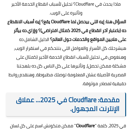
ماذا يحدث في Cloudflare؟ تحليل لأسباب انقطاع الخدمة الأخير
وتأثيره على الويب.
السؤال هنا: إيه اللي بيحصل لما Cloudflare يقع؟ إيه أسباب الانقطاع
ده (باعتبار آخر انقطاع في 2025 كمثال افتراضي)؟ وإزاي ده بيأثر
على ملايين المواقع والخدمات حول العالم؟
الدليل الشامل ده
هيشرحلك كل الأسرار والعوامل اللي بتتحكم في استقرار الويب،
وهنغوص في تحليل لأسباب انقطاع الخدمة الأخير (كمثال على
مشكلة ممكن تحصل)، وتأثيرها على كل الناس. كل ده بلهجتنا
المصرية الأصيلة عشان المعلومة توصلك مظبوطة، وهنقدم روابط
حقيقية لمصادر موثوقة.
مقدمة: Cloudflare في 2025... عملاق
الإنترنت المجهول.
في 2025، كلمة "
Cloudflare
" ممكن متكونش اسم على كل لسان