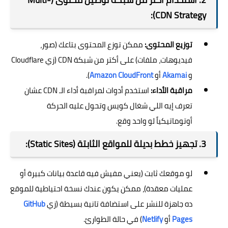
CDN Strategy):
توزيع المحتوى:
ممكن توزع المحتوى بتاعك (صور،
فيديوهات، ملفات) على أكتر من شبكة CDN (زي Cloudflare
و
Akamai
أو
Amazon CloudFront
).
مراقبة الأداء:
استخدم أدوات لمراقبة أداء الـ CDN عشان
تعرف إيه اللي شغال كويس وتحول عليه الحركة
أوتوماتيكياً لو واحد وقع.
3. تجهيز خطط بديلة للمواقع الثابتة (Static Sites):
لو موقعك ثابت (يعني مفيش فيه قاعدة بيانات كبيرة أو
عمليات معقدة)، ممكن يكون عندك نسخة احتياطية للموقع
ده جاهزة للنشر على استضافة تانية بسيطة (زي
GitHub
Pages
أو
Netlify
) في حالة الطوارئ.