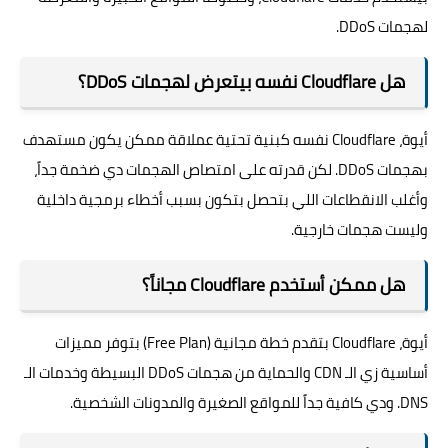
لهجمات DDoS.
هل Cloudflare نفسه بيتعرض لهجمات DDoS؟
أيوة، Cloudflare نفسه كبنية تحتية عملاقة ممكن يكون مستهدف
بهجمات DDoS. لكن قدرته على امتصاص الهجمات دي ضخمة جداً،
وأغلب الانقطاعات اللي بتحصل بتكون بسبب أخطاء برمجية داخلية
وليست هجمات خارجية.
هل ممكن أستخدم Cloudflare مجاناً؟
أيوة، Cloudflare بتقدم خطة مجانية (Free Plan) بتوفر مميزات
أساسية زي الـ CDN والحماية من هجمات DDoS البسيطة وخدمات الـ
DNS. ودي كافية جداً للمواقع الصغيرة والمدونات الشخصية.