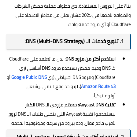
بناءً على الدروس المستفادة، دي خطوات عملية ممكن الشركات
والمواقع تاخدها في 2025 عشان تقلل من مخاطر الاعتماد على
Cloudflare أو أي مزود خدمة واحد:
1. تنويع خدمات الـ DNS (Multi-DNS Strategy):
استخدم أكتر من مزود DNS:
بدل ما تعتمد على Cloudflare
كـ DNS وحيد، ممكن تستخدم مزود DNS أساسي (زي
Cloudflare) ومزود DNS احتياطي (زي
Google Public DNS
أو
Amazon Route 53
). لو واحد وقع، التاني بيشتغل
أوتوماتيكياً.
تقنية Anycast DNS:
معظم مزودي الـ DNS الكبار
بيستخدموا تقنية Anycast اللي بتخلي طلبات الـ DNS تروح
لأقرب خادم فعال، وده بيزود من سرعة وموثوقية الخدمة.
2. استخدام أكتر من شبكة توصيل محتوى (Multi-