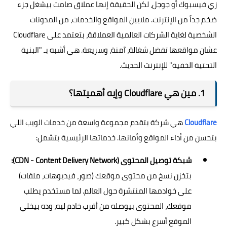
زي فيسبوك أو جوجل، لكن الحقيقة إنها عملاق صامت بيشغل جزء
ضخم جداً من الإنترنت. ملايين المواقع والخدمات، من المدونات
الشخصية لغاية الشركات العالمية العملاقة، بتعتمد على Cloudflare
عشان مواقعها تفضل شغالة، آمنة، وسريعة. هي أشبه بـ "البنية
التحتية الخفية" للإنترنت الحديث.
1. مين هي Cloudflare وإيه أهميتها؟
Cloudflare
هي شركة بتقدم مجموعة واسعة من خدمات الويب اللي
بتحسن من أداء المواقع وأمانها. خدماتها الرئيسية بتشمل:
شبكة توصيل المحتوى (CDN - Content Delivery Network):
بتخزن نسخ من محتوى موقعك (صور، فيديوهات، ملفات)
على خوادمها المنتشرة حول العالم. لما مستخدم يطلب
موقعك، المحتوى بيوصله من أقرب خادم ليه، وده بيخلي
الموقع أسرع بشكل كبير.