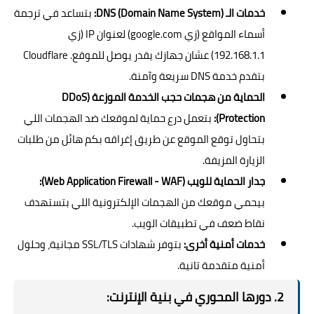
خدمات الـ DNS (Domain Name System):
بتساعد في ترجمة
أسماء المواقع (زي google.com) لعنوان IP (زي
192.168.1.1) عشان جهازك يقدر يوصل للموقع. Cloudflare
بتقدم خدمة DNS سريعة وآمنة.
الحماية من هجمات حجب الخدمة الموزعة (DDoS
Protection):
بتعمل درع حماية لموقعك ضد الهجمات اللي
بتحاول توقع الموقع عن طريق إغراقه بكم هائل من طلبات
الزيارة المزيفة.
جدار الحماية للويب (Web Application Firewall - WAF):
بيحمي موقعك من الهجمات الإلكترونية اللي بتستهدف
نقاط ضعف في تطبيقات الويب.
خدمات أمنية أخرى:
بتوفر شهادات SSL/TLS مجانية، وحلول
أمنية متقدمة تانية.
2. دورها المحوري في بنية الإنترنت: