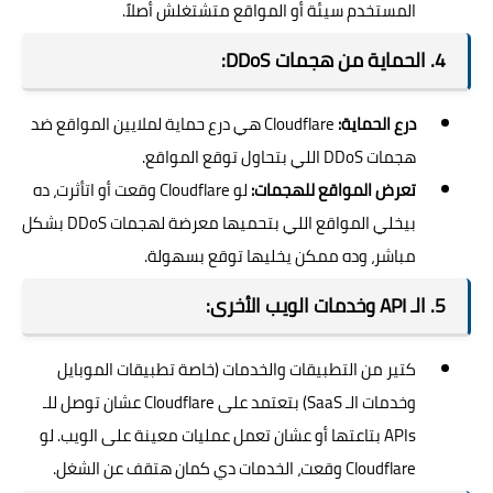
المستخدم سيئة أو المواقع متشتغلش أصلاً.
4. الحماية من هجمات DDoS:
درع الحماية:
Cloudflare هي درع حماية لملايين المواقع ضد
هجمات DDoS اللي بتحاول توقع المواقع.
تعرض المواقع للهجمات:
لو Cloudflare وقعت أو اتأثرت، ده
بيخلي المواقع اللي بتحميها معرضة لهجمات DDoS بشكل
مباشر، وده ممكن يخليها توقع بسهولة.
5. الـ API وخدمات الويب الأخرى:
كتير من التطبيقات والخدمات (خاصة تطبيقات الموبايل
وخدمات الـ SaaS) بتعتمد على Cloudflare عشان توصل للـ
APIs بتاعتها أو عشان تعمل عمليات معينة على الويب. لو
Cloudflare وقعت، الخدمات دي كمان هتقف عن الشغل.