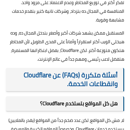
تفكر أكتر في توزيع المخاطر وعدم الاعتماد على مزود واحد.
المنافسة في المجال ده بتزداد، وشركات تانية كتير بتقدم خدمات
مشابهة وقوية.
المستقبل ممكن يشهد شركات أكبر وأصغر بتدخل المجال ده، وده
هيخلي الويب أكتر استقراراً وأماناً على المدى الطويل، لأن المخاطر
هتكون متوزعة أكتر. لكن Cloudflare، بفضل ابتكاراتها المستمرة،
هتفضل لاعب رئيسي ومهم جداً في عالم الإنترنت.
أسئلة متكررة (FAQs) عن Cloudflare
وانقطاعات الخدمة.
هل كل المواقع بتستخدم Cloudflare؟
لا، مش كل المواقع، لكن عدد ضخم جداً من المواقع (يقدر بالملايين)
بيستخدم خدمات Cloudflare، وخصوصاً المواقع الكبيرة والمعرضة